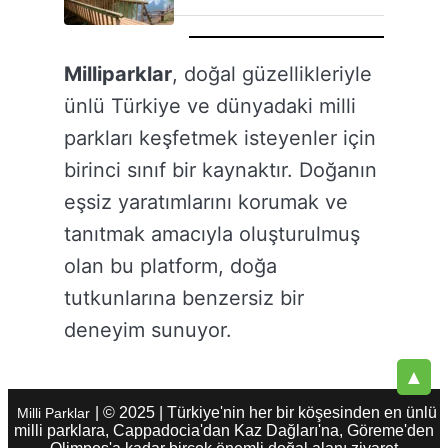
Milliparklar
, doğal güzellikleriyle
ünlü Türkiye ve dünyadaki milli
parkları keşfetmek isteyenler için
birinci sınıf bir kaynaktır. Doğanın
eşsiz yaratımlarını korumak ve
tanıtmak amacıyla oluşturulmuş
olan bu platform, doğa
tutkunlarına benzersiz bir
deneyim sunuyor.
▲
| © 2025 | Türkiye'nin her bir köşesinden en ünlü
Milli Parklar
milli parklara, Cappadocia'dan Kaz Dağları'na, Göreme'den