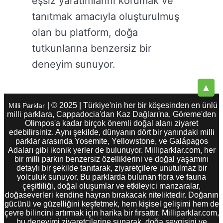
eşsiz yaratımlarını korumak ve
tanıtmak amacıyla oluşturulmuş
olan bu platform, doğa
tutkunlarına benzersiz bir
deneyim sunuyor.
▲
| © 2025 | Türkiye'nin her bir köşesinden en ünlü
Milli Parklar
milli parklara, Cappadocia'dan Kaz Dağları'na, Göreme'den
Olimpos'a kadar birçok önemli doğal alanı ziyaret
edebilirsiniz. Aynı şekilde, dünyanın dört bir yanındaki milli
parklar arasında Yosemite, Yellowstone, ve Galápagos
Adaları gibi ikonik yerler de bulunuyor. Milliparklar.com, her
bir milli parkın benzersiz özelliklerini ve doğal yaşamını
detaylı bir şekilde tanıtarak, ziyaretçilere unutulmaz bir
yolculuk sunuyor. Bu parklarda bulunan flora ve fauna
çeşitliliği, doğal oluşumlar ve etkileyici manzaralar,
doğaseverleri kendine hayran bırakacak niteliktedir. Doğanın
gücünü ve güzelliğini keşfetmek, hem kişisel gelişimi hem de
çevre bilincini artırmak için harika bir fırsattır. Milliparklar.com,
bu deneyimi ziyaretçilerine sunarak, doğa sevgisini ve