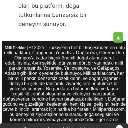
olan bu platform, doğa
tutkunlarına benzersiz bir
deneyim sunuyor.
▲
| © 2025 | Türkiye'nin her bir köşesinden en ünlü
Milli Parklar
milli parklara, Cappadocia'dan Kaz Dağları'na, Göreme'den
Olimpos'a kadar birçok önemli doğal alanı ziyaret
edebilirsiniz. Aynı şekilde, dünyanın dört bir yanındaki milli
parklar arasında Yosemite, Yellowstone, ve Galápagos
Adaları gibi ikonik yerler de bulunuyor. Milliparklar.com, her
bir milli parkın benzersiz özelliklerini ve doğal yaşamını
detaylı bir şekilde tanıtarak, ziyaretçilere unutulmaz bir
yolculuk sunuyor. Bu parklarda bulunan flora ve fauna
çeşitliliği, doğal oluşumlar ve etkileyici manzaralar,
doğaseverleri kendine hayran bırakacak niteliktedir. Doğanın
gücünü ve güzelliğini keşfetmek, hem kişisel gelişimi hem de
çevre bilincini artırmak için harika bir fırsattır. Milliparklar.com,
bu deneyimi ziyaretçilerine sunarak, doğa sevgisini ve
koruma bilincini yaymayı amaçlamaktadır. Eğer siz de
doğanın büyüleyici dünyasını keşfetmek ve doğa koruma