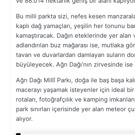
ve 88.014 hektarlık geniş bir alanı kaplıyor
Bu milli parkta sizi, nefes kesen manzaral
kaplı dağ yamaçları, yeşilin her tonunu bar
kamaştıracak. Dağın eteklerinde yer alan v
adlandırılan buz mağarası ise, mutlaka gö
tavan ve duvarlardan damlayan suların don
büyüleyecek. Ağrı Dağı’nın zirvesinde ise 
Ağrı Dağı Millî Parkı, doğa ile baş başa ka
macerayı yaşamak isteyenler için ideal bir 
rotaları, fotoğrafçılık ve kamping imkanla
park sınırları içerisinde yer alan meteor çu
alıyor.