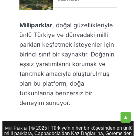
Milliparklar
, doğal güzellikleriyle
ünlü Türkiye ve dünyadaki milli
parkları keşfetmek isteyenler için
birinci sınıf bir kaynaktır. Doğanın
eşsiz yaratımlarını korumak ve
tanıtmak amacıyla oluşturulmuş
olan bu platform, doğa
tutkunlarına benzersiz bir
deneyim sunuyor.
▲
| © 2025 | Türkiye'nin her bir köşesinden en ünlü
Milli Parklar
milli parklara, Cappadocia'dan Kaz Dağları'na, Göreme'den