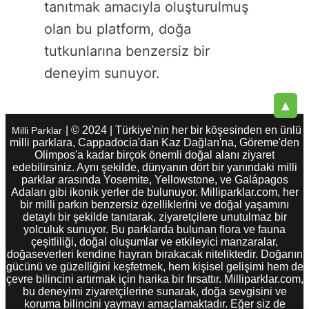
tanıtmak amacıyla oluşturulmuş
olan bu platform, doğa
tutkunlarına benzersiz bir
deneyim sunuyor.
▲
| © 2024 | Türkiye'nin her bir köşesinden en ünlü
Milli Parklar
milli parklara, Cappadocia'dan Kaz Dağları'na, Göreme'den
Olimpos'a kadar birçok önemli doğal alanı ziyaret
edebilirsiniz. Aynı şekilde, dünyanın dört bir yanındaki milli
parklar arasında Yosemite, Yellowstone, ve Galápagos
Adaları gibi ikonik yerler de bulunuyor. Milliparklar.com, her
bir milli parkın benzersiz özelliklerini ve doğal yaşamını
detaylı bir şekilde tanıtarak, ziyaretçilere unutulmaz bir
yolculuk sunuyor. Bu parklarda bulunan flora ve fauna
çeşitliliği, doğal oluşumlar ve etkileyici manzaralar,
doğaseverleri kendine hayran bırakacak niteliktedir. Doğanın
gücünü ve güzelliğini keşfetmek, hem kişisel gelişimi hem de
çevre bilincini artırmak için harika bir fırsattır. Milliparklar.com,
bu deneyimi ziyaretçilerine sunarak, doğa sevgisini ve
koruma bilincini yaymayı amaçlamaktadır. Eğer siz de