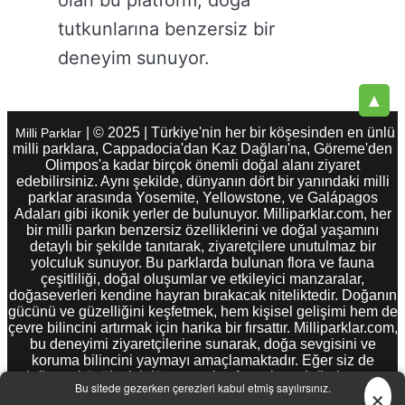
olan bu platform, doğa
tutkunlarına benzersiz bir
deneyim sunuyor.
▲
| © 2025 | Türkiye'nin her bir köşesinden en ünlü
Milli Parklar
milli parklara, Cappadocia'dan Kaz Dağları'na, Göreme'den
Olimpos'a kadar birçok önemli doğal alanı ziyaret
edebilirsiniz. Aynı şekilde, dünyanın dört bir yanındaki milli
parklar arasında Yosemite, Yellowstone, ve Galápagos
Adaları gibi ikonik yerler de bulunuyor. Milliparklar.com, her
bir milli parkın benzersiz özelliklerini ve doğal yaşamını
detaylı bir şekilde tanıtarak, ziyaretçilere unutulmaz bir
yolculuk sunuyor. Bu parklarda bulunan flora ve fauna
çeşitliliği, doğal oluşumlar ve etkileyici manzaralar,
doğaseverleri kendine hayran bırakacak niteliktedir. Doğanın
gücünü ve güzelliğini keşfetmek, hem kişisel gelişimi hem de
çevre bilincini artırmak için harika bir fırsattır. Milliparklar.com,
bu deneyimi ziyaretçilerine sunarak, doğa sevgisini ve
koruma bilincini yaymayı amaçlamaktadır. Eğer siz de
doğanın büyüleyici dünyasını keşfetmek ve doğa koruma
×
Bu sitede gezerken çerezleri kabul etmiş sayılırsınız.
bilincini artırmak istiyorsanız, Milliparklar.com'u ziyaret edin