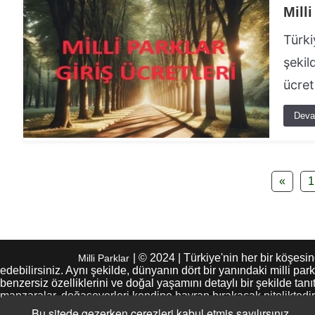
Milli
Türki
şekil
ücret
Deva
«
1
| © 2024 | Türkiye'nin her bir köşes
Milli Parklar
edebilirsiniz. Aynı şekilde, dünyanın dört bir yanındaki milli pa
benzersiz özelliklerini ve doğal yaşamını detaylı bir şekilde tanı
manzaralar, doğaseverleri kendine hayran bırakacak niteliktedir. 
Milliparklar.com, bu deneyimi ziyaretçilerine sunarak, doğa se
Bu sitede gezerken çerezleri kabul etmiş sayılırsınız.