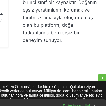
birinci sınıf bir kaynaktır. Doğanın
eşsiz yaratımlarını korumak ve
şu
tanıtmak amacıyla oluşturulmuş
il
olan bu platform, doğa
tutkunlarına benzersiz bir
deneyim sunuyor.
▲
reme'den Olimpos'a kadar birçok önemli doğal alanı ziyaret
onik yerler de bulunuyor. Milliparklar.com, her bir milli parkın
bulunan flora ve fauna çeşitliliği, doğal oluşumlar ve etkileyici
 de çevre bilincini artırmak için harika bir fırsattır.
e doğanın büyüleyici dünyasını keşfetmek ve doğa koruma
×
Daha fazla bilgi