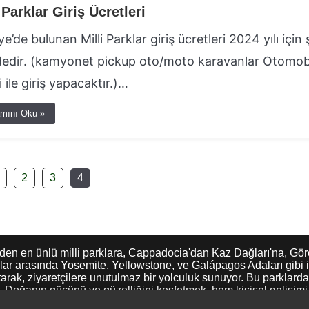
 Parklar Giriş Ücretleri
ye’de bulunan Milli Parklar giriş ücretleri 2024 yılı için 
dedir. (kamyonet pickup oto/moto karavanlar Otomob
i ile giriş yapacaktır.)…
mını Oku »
2
3
4
inden en ünlü milli parklara, Cappadocia'dan Kaz Dağları'na, Gö
rklar arasında Yosemite, Yellowstone, ve Galápagos Adaları gibi ik
tarak, ziyaretçilere unutulmaz bir yolculuk sunuyor. Bu parklarda 
Doğanın gücünü ve güzelliğini keşfetmek, hem kişisel gelişimi hem
vgisini ve koruma bilincini yaymayı amaçlamaktadır. Eğer siz d