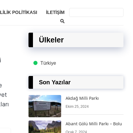
LILIK POLITIKASI
İLETIŞIM
Ülkeler
i
Türkiye
Son Yazılar
e
vet
Akdağ Milli Parkı
ları
Ekim 25, 2024
Abant Gölü Milli Parkı – Bolu
Ocak 7, 2024