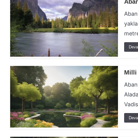
Aban
Abant
yakla
metre
Deva
Milli
Abant
Alada
Vadi
Deva