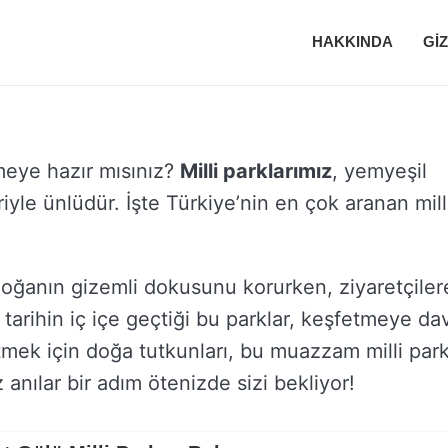
HAKKINDA
GIZ
tmeye hazır mısınız?
Milli parklarımız
, yemyeşil
eriyle ünlüdür. İşte Türkiye’nin en çok aranan mill
doğanın gizemli dokusunu korurken, ziyaretçiler
arihin iç içe geçtiği bu parklar, keşfetmeye da
etmek için doğa tutkunları, bu muazzam milli park
anılar bir adım ötenizde sizi bekliyor!